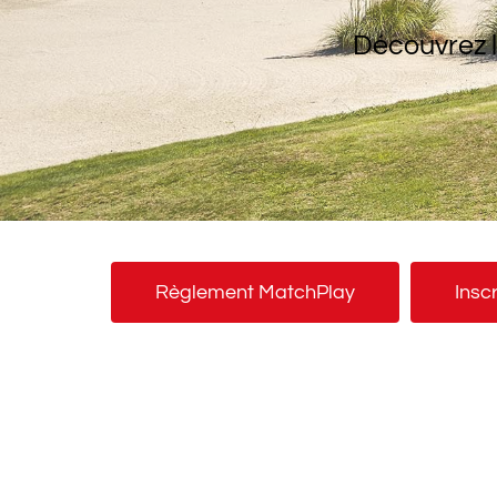
Découvrez l
Règlement MatchPlay
Insc