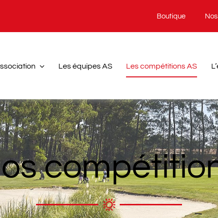
Boutique
Nos 
association
Les équipes AS
Les compétitions AS
L’
os compétitio