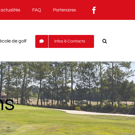
actualités
FAQ
Partenaires
école de golf
Infos & Contacts
ns