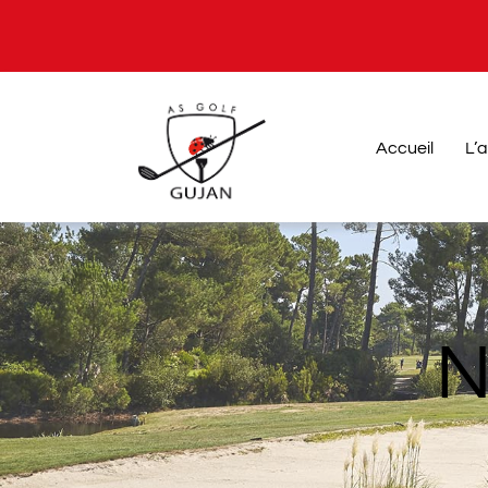
Passer
au
contenu
Accueil
L’
N